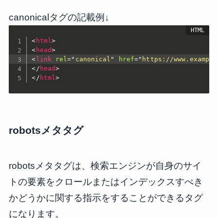
canonicalタグの記載例↓
<
html
>
<
head
>
<
link
rel
=
"
canonical
"
href
=
"
https://www.example
</
head
>
</
html
>
robotsメタタグ
robotsメタタグは、検索エンジンが自身のサイ
トの要素をクロールまたはインデックスすべき
かどうかに関する指示をすることができるタグ
になります。