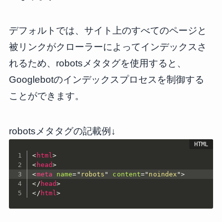
デフォルトでは、サイト上のすべてのページと
被リンクがクローラーによってインデックスさ
れるため、robotsメタタグを使用すると、
Googlebotのインデックスプロセスを制御する
ことができます。
robotsメタタグの記載例↓
<
html
>
<
head
>
<
meta
name
=
"
robots
"
content
=
"
noindex
"
>
</
head
>
</
html
>