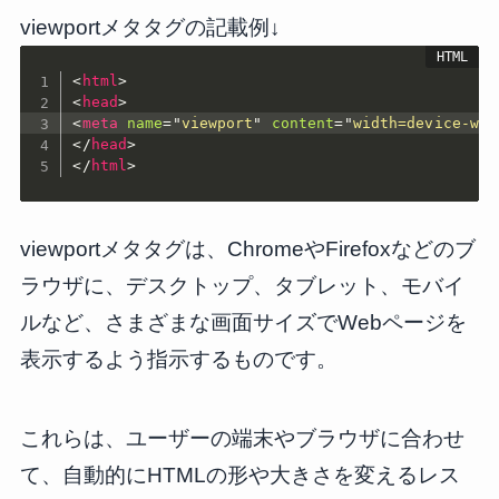
viewportメタタグの記載例↓
<
html
>
<
head
>
<
meta
name
=
"
viewport
"
content
=
"
width=device-wid
</
head
>
</
html
>
viewportメタタグは、ChromeやFirefoxなどのブ
ラウザに、デスクトップ、タブレット、モバイ
ルなど、さまざまな画面サイズでWebページを
表示するよう指示するものです。
これらは、ユーザーの端末やブラウザに合わせ
て、自動的にHTMLの形や大きさを変えるレス