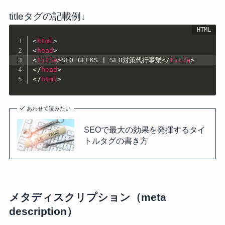
titleタグの記載例↓
<
html
>
<
head
>
<
title
>
SEO GEEKS | SEO対策代行事業
</
title
>
</
head
>
</
html
>
あわせて読みたい
SEOで最大の効果を発揮するタイ
トルタグの書き方
メタディスクリプション（meta
description）