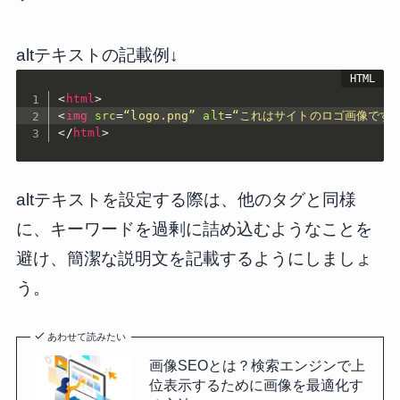
altテキストの記載例↓
<
html
>
<
img
src
=
“logo.png”
alt
=
“これはサイトのロゴ画像です”
</
html
>
altテキストを設定する際は、他のタグと同様
に、キーワードを過剰に詰め込むようなことを
避け、簡潔な説明文を記載するようにしましょ
う。
あわせて読みたい
画像SEOとは？検索エンジンで上
位表示するために画像を最適化す