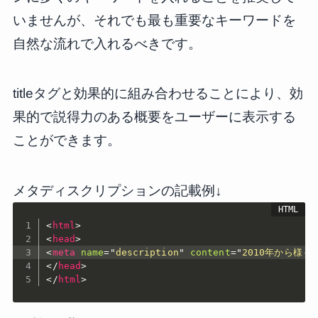
いませんが、それでも最も重要なキーワードを
自然な流れで入れるべきです。
titleタグと効果的に組み合わせることにより、効
果的で説得力のある概要をユーザーに表示する
ことができます。
メタディスクリプションの記載例↓
<
html
>
<
head
>
<
meta
name
=
"
description
"
content
=
"
2010年から様々
</
head
>
</
html
>