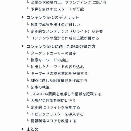
企業の信頼度向上、ブランディングに繋がる
予算を掛けずにスタートが可能
コンテンツSEOのデメリット
短期で成果を出すのが難しい
定期的なメンテナンス（リライト）が必要
コンテンツの設計と作成に工数が掛かる
コンテンツSEOに適した記事の書き方
ターゲットユーザーの設定
検索キーワードの抽出
抽出したキーワードの絞り込み
キーワードの検索意図を把握する
SEOに適した記事構成を作成する
記事の執筆
E-E-A-Tの4要素を考慮した情報を記載する
内部SEO対策を適切に行う
定期的にリライトを実施する
トピッククラスターを導入する
情報利得スコアを改善する
まとめ